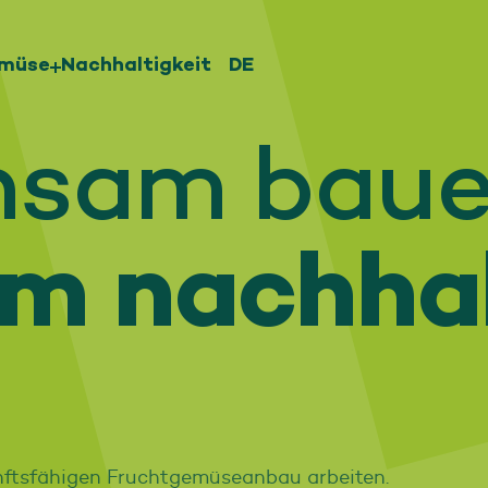
emüse
Nachhaltigkeit
DE
Nederlands
sam baue
English
Deutsch
em nachha
unftsfähigen Fruchtgemüseanbau arbeiten.