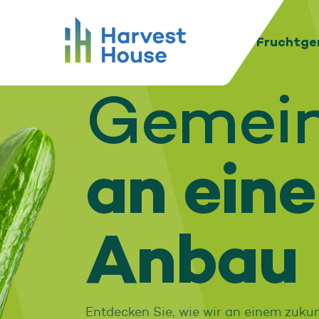
Nachhaltigkeit
Startseite
Harvest House
Harvest House
Unsere Anbauer
Unser Fruchtg
Gemein
an ein
Anbau
Entdecken Sie, wie wir an einem zuk