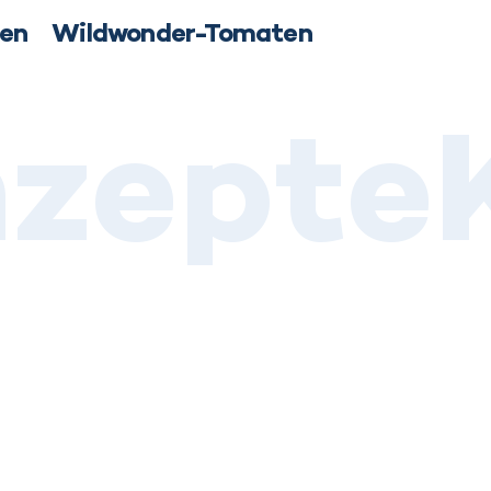
ten
Wildwonder-Tomaten
zepte
Lie