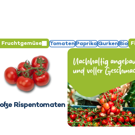
e Fruchtgemüse
F
Tomaten
Paprika
Gurken
Bio
Gemeinsam bauen wir ein
oße Rispentomaten