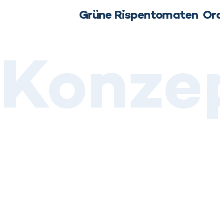
Grüne Rispentomaten
Or
Konze
Schmecke die
in jedem Biss