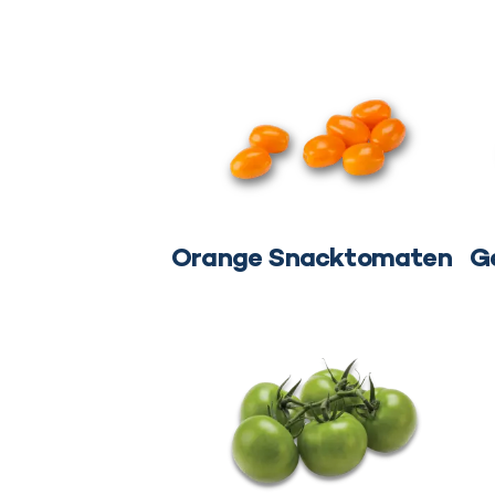
Orange Snacktomaten
G