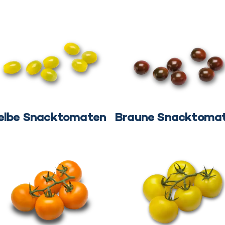
elbe Snacktomaten
Braune Snacktoma