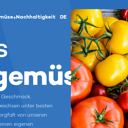
emüse
Nachhaltigkeit
DE
Nederlands
s
English
Deutsch
gemüse
r Geschmack.
wachsen unter besten
orgfalt von unseren
einen eigenen