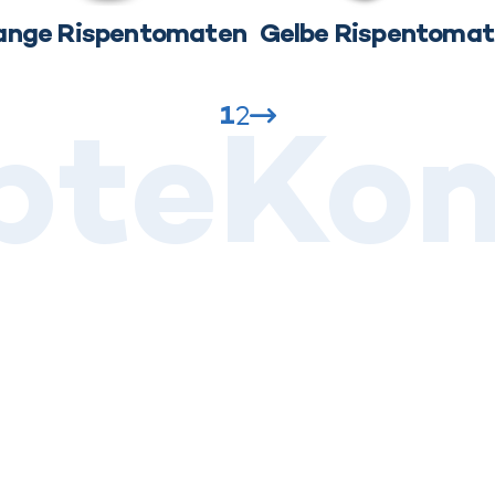
ange Rispentomaten
Gelbe Rispentoma
pte
Kon
1
2
Weiter
 Liebe
en