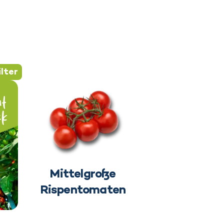
ilter
en nachhaltigen Anbau auf
Mittelgroße
Rispentomaten