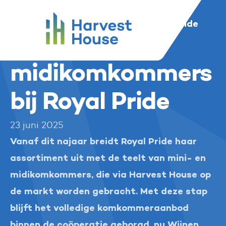
...
Harvest House
Nieuws en media
Harvest House
Mini- en midikomkommers bij Royal Pride
Mini- en
midikomkommers
bij Royal Pride
23 juni 2025
Vanaf dit najaar breidt Royal Pride haar
assortiment uit met de teelt van mini- en
midikomkommers, die via Harvest House op
de markt worden gebracht. Met deze stap
blijft het volledige komkommeraanbod
binnen de coöperatie geborgd, nu Wijnen