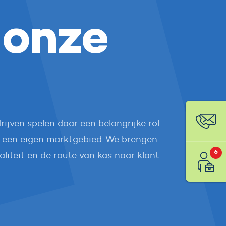
onze
jven spelen daar een belangrijke rol
Con
in een eigen marktgebied. We brengen
6
liteit en de route van kas naar klant.
Vaca