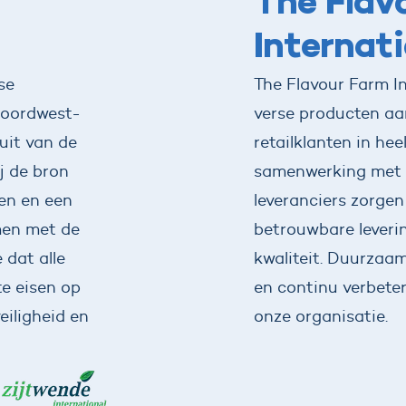
The Flav
Internati
se
The Flavour Farm In
Noordwest-
verse producten aa
uit van de
retailklanten in he
ij de bron
samenwerking met r
nen en een
leveranciers zorgen 
men met de
betrouwbare leverin
 dat alle
kwaliteit. Duurzaa
e eisen op
en continu verbete
eiligheid en
onze organisatie.