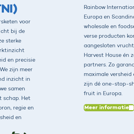
TNI)
Rainbow Internation
Europa en Scandina
ersketen voor
wholesale en foodse
cht bij de
verse producten ko
ze sterke
aangesloten vrucht
rktinzicht
Harvest House én z
id en precisie
partners. Zo garand
.We zijn meer
maximale versheid 
d inzicht in
zijn dé one-stop-s
n we samen
fruit in Europa.
et schap. Het
Meer informatie
bron, regie en
rsheid en