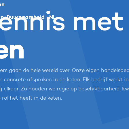
en
ennis met
en
Duurzaamheid
NL
Nederlands
en
English
Deutsch
s gaan de hele wereld over. Onze eigen handelsbedri
r concrete afspraken in de keten. Elk bedrijf werkt 
bij elkaar. Zo houden we regie op beschikbaarheid, kwa
 rol het heeft in de keten.