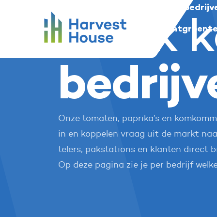
Onze bedrijv
Home
Harvest House
Harvest House
Maak k
Harvest House
Onze telers
Onze vruchtgroent
bedrijv
Onze tomaten, paprika’s en komkommer
in en koppelen vraag uit de markt naa
telers, pakstations en klanten direct 
Op deze pagina zie je per bedrijf welke