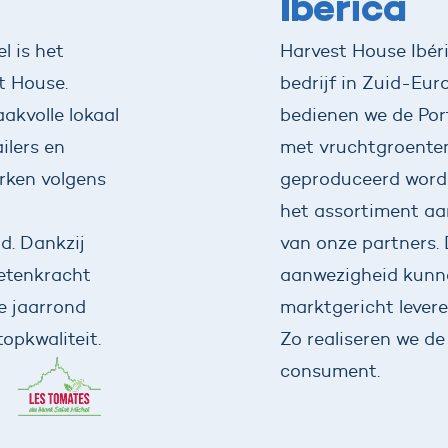
Ibérica
l is het
Harvest House Ibér
t House.
bedrijf in Zuid-Eur
akvolle lokaal
bedienen we de Po
ilers en
met vruchtgroenten 
erken volgens
geproduceerd word
het assortiment aa
d. Dankzij
van onze partners. 
ketenkracht
aanwezigheid kunne
e jaarrond
marktgericht lever
opkwaliteit.
Zo realiseren we de
consument.