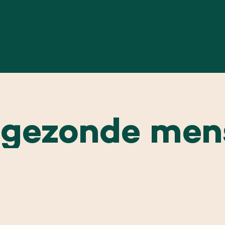
schap net niet halen. Tomaten en paprika’s met
een afwijkende kleur of vorm of beschadiging
geven we een goede bestemming in smaakvolle
sauzen en soepen.
gezonde men
Sociaal en betrokken
in de
keten
Met onze gezonde producten dragen we bij
aan een gezonder Europa. We zorgen goed