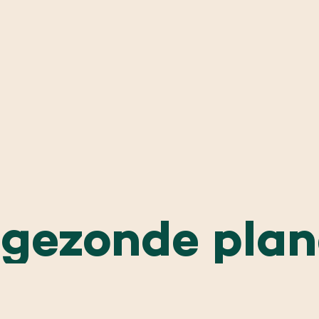
gezonde plan
Gezonde planeet:
onze
aanpak