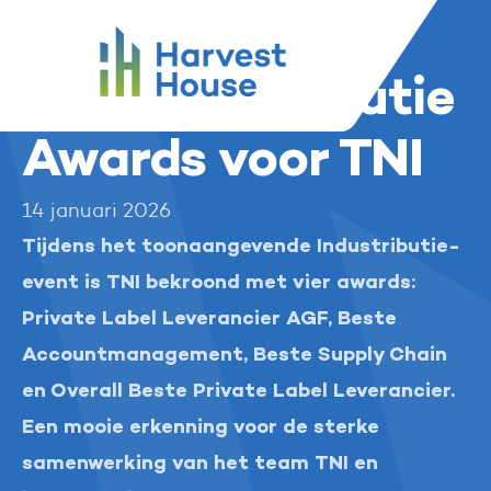
...
Harvest House
Nieuws en media
Harvest House
Vier Industributie Awards voor TNI
Vier Industributie
Awards voor TNI
14 januari 2026
Tijdens het toonaangevende Industributie-
event is TNI bekroond met vier awards:
Private Label Leverancier AGF, Beste
Accountmanagement, Beste Supply Chain
en Overall Beste Private Label Leverancier.
Een mooie erkenning voor de sterke
samenwerking van het team TNI en