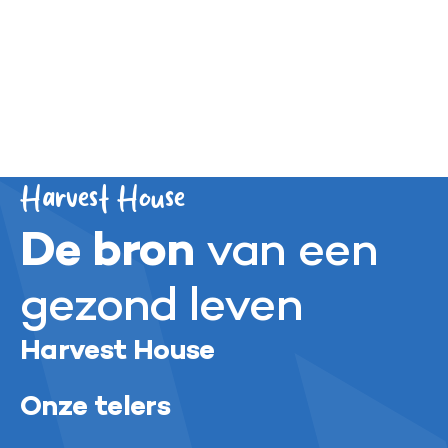
enorme inzet van ons team. Samen maken we
elke dag het verschil. Met trots kijken we naar
dit resultaat en met net zoveel energie werken
we ook dit jaar verder aan de samenwerking
met onze partners.
Meer over TNI
Harvest House
De bron
van een
gezond leven
Harvest House
Onze telers