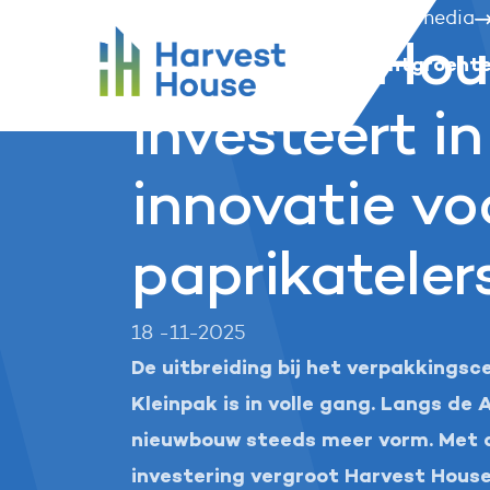
...
Harvest House
Nieuws en media
Harvest House
Harvest Hou
Harvest House
Onze telers
Onze vruchtgroent
investeert in
innovatie vo
paprikateler
18 -11-2025
De uitbreiding bij het verpakkings
Kleinpak is in volle gang. Langs de A
nieuwbouw steeds meer vorm. Met
investering vergroot Harvest Hous