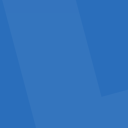
ons mee
dselketen die rel