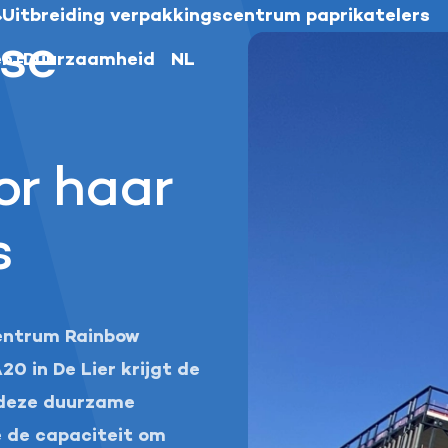
Uitbreiding verpakkingscentrum paprikatelers
se
en
Duurzaamheid
NL
Nederlands
English
or haar
Deutsch
s
centrum Rainbow
20 in De Lier krijgt de
 deze duurzame
e de capaciteit om