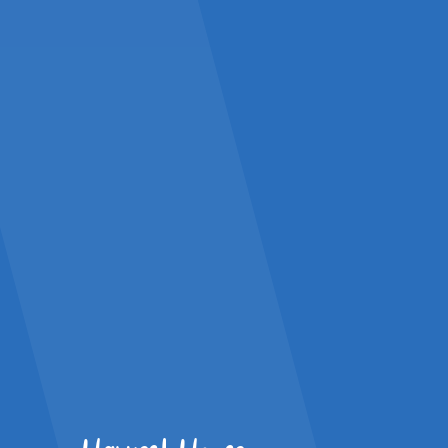
Bouw met 
aan een voe
Sluit je aan bij Harvest House