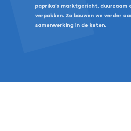
paprika’s marktgericht, duurzaam e
verpakken. Zo bouwen we verder aa
Over ons
Tomatentelers
Tomaten
samenwerking in de keten.