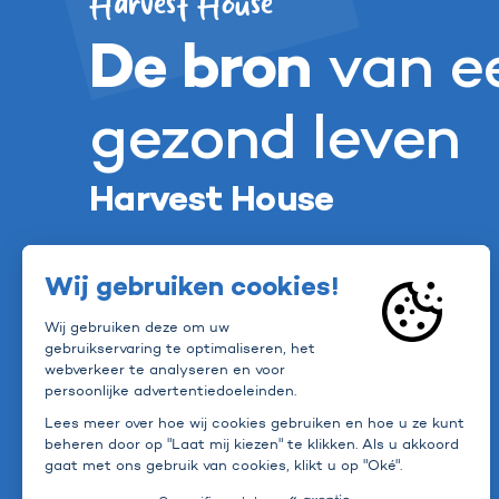
Harvest House
De bron
van e
gezond leven
Harvest House
Onze telers
Onze vruchtgroenten
Duurzaamheid
Harvest House